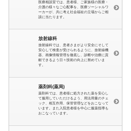
医療相談室では、患者様、ご家族様の医療・
介護の様々なご心配事を、医療ソーシャルワ
ーカーが、共に考え社会福祉の立場からご相
談に当たります。
放射線科
放射線科では、患者さまがより安全にそして
安心して検査が受けられるように、放射線機
器、画像情報管理を徹底し、診断や治療に貢
献できるよう日々技術の向上に努めていま
す。
薬剤科(薬局)
薬剤科では、患者様に処方された薬を安心し
て服用していただけるよう、用法用量のチェ
ック、相互作用、保管管理などをおこなって
います。また入院患者様を中心に服薬指導も
おこなっています。